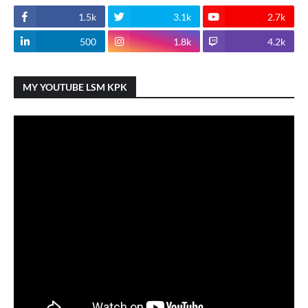
1.5k
3.1k
2.7k
500
1.8k
4.2k
MY YOUTUBE LSM KPK