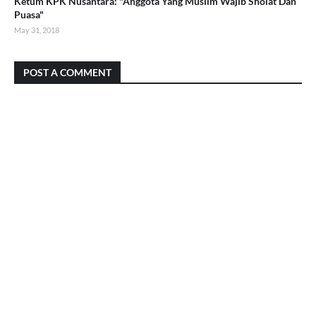
Ketum KPK Nusantara: "Anggota Yang Muslim Wajib Sholat Dan
Puasa"
May 31, 2018
POST A COMMENT