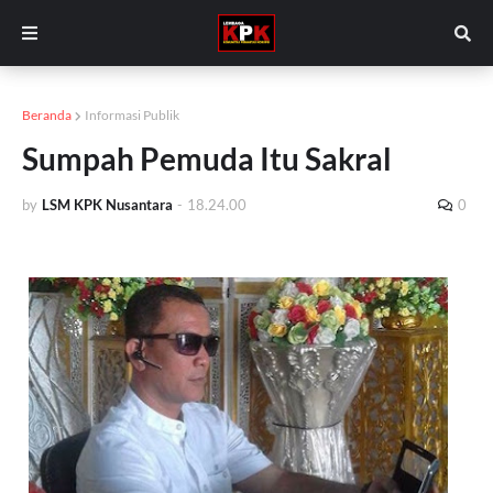
Beranda
Informasi Publik
Sumpah Pemuda Itu Sakral
by
LSM KPK Nusantara
-
18.24.00
0