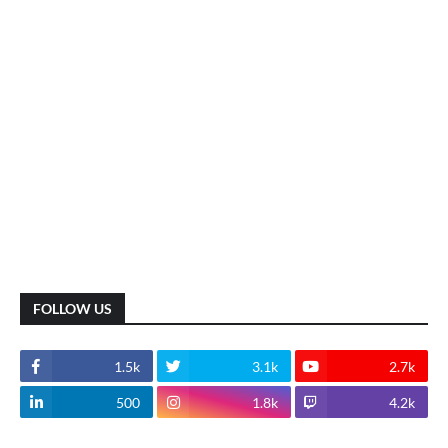
FOLLOW US
1.5k
3.1k
2.7k
500
1.8k
4.2k