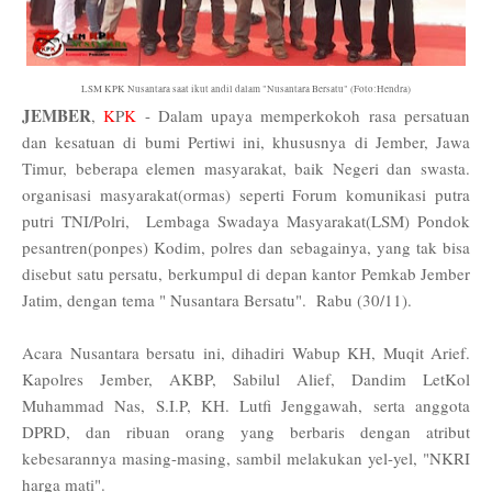
LSM KPK Nusantara saat ikut andil dalam "Nusantara Bersatu" (Foto:
Hendra
)
JEMBER
,
K
P
K
- Dalam
upaya memp
erkokoh rasa
persatuan
dan kesatuan di bumi Pertiwi ini, khususnya di Jember, Jawa
Timur, beberapa elemen masyarakat, baik Negeri dan swasta.
organisasi masyarakat(ormas) seperti Forum komunikasi putra
putri TNI/Polri, Lembaga Swadaya Masyarakat(LSM) Pondok
pesantren(ponpes) Kodim, polres dan sebagainya, yang tak bisa
disebut satu persatu, berkumpul di depan kantor Pemkab Jember
Jatim, dengan tema
" Nusantara Bersatu"
.
Rabu (30/11)
.
Acara Nusantara bersatu ini, dihadiri Wabup KH, Muqit Arief.
Kapolres Jember, AKBP, Sabilul Alief, Dandim LetKol
Muhammad Nas, S.I.P, KH. Lutfi Jenggawah, serta anggota
DPRD, dan ribuan orang yang berbaris dengan atribut
kebesarannya masing-masing, sambil melakukan yel-yel, "NKRI
harga mati".