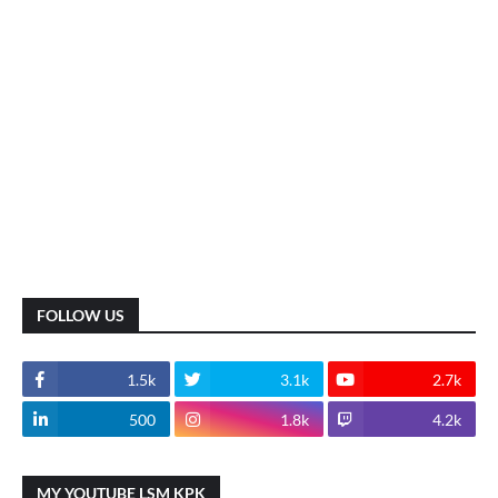
FOLLOW US
1.5k
3.1k
2.7k
500
1.8k
4.2k
MY YOUTUBE LSM KPK